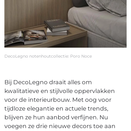
DecoLegno notenhoutcollectie: Poro Noce
D
Bij DecoLegno draait alles om
kwalitatieve en stijlvolle oppervlakken
voor de interieurbouw. Met oog voor
tijdloze elegantie en actuele trends,
blijven ze hun aanbod verfijnen. Nu
voegen ze drie nieuwe decors toe aan