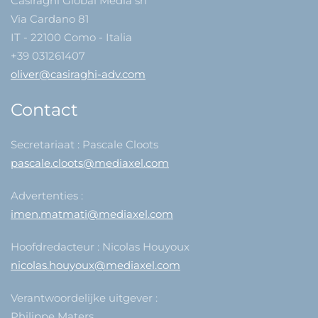
Casiraghi Global Media srl
Via Cardano 81
IT - 22100 Como - Italia
+39 031261407
oliver@casiraghi-adv.com
Contact
Secretariaat : Pascale Cloots
pascale.cloots@mediaxel.com
Advertenties :
imen.matmati@mediaxel.com
Hoofdredacteur : Nicolas Houyoux
nicolas.houyoux@mediaxel.com
Verantwoordelijke uitgever :
Philippe Maters