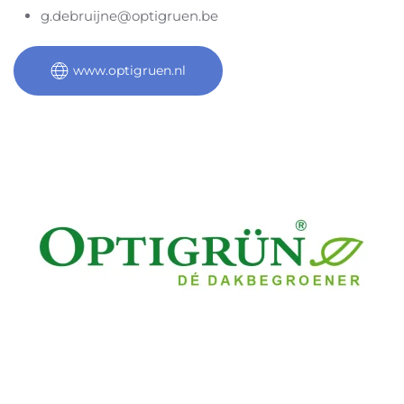
g.debruijne@optigruen.be
www.optigruen.nl