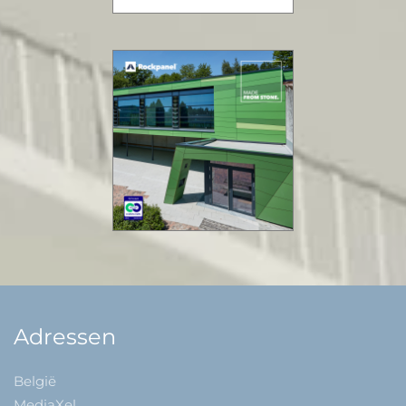
Adressen
België
MediaXel