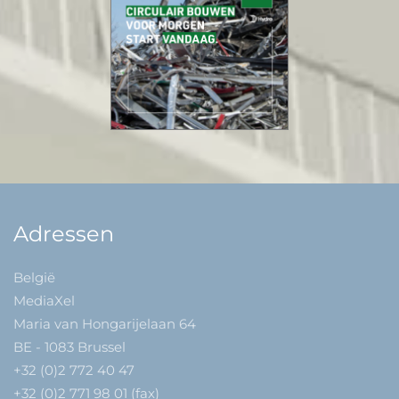
Adressen
België
MediaXel
Maria van Hongarijelaan 64
BE - 1083 Brussel
+32 (0)2 772 40 47
+32 (0)2 771 98 01 (fax)