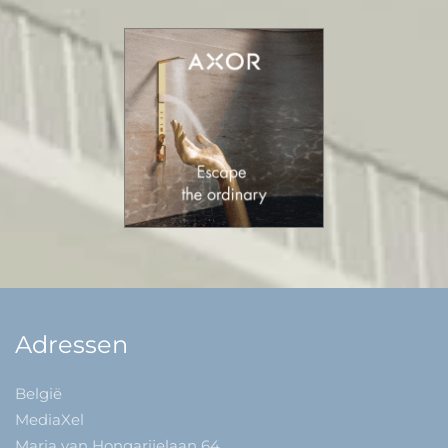
Adressen
België
MediaXel
Maria van Hongarijelaan 64