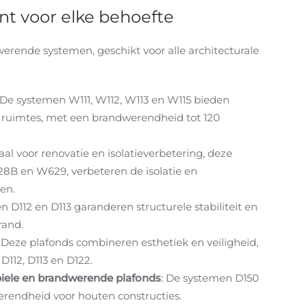
t voor elke behoefte
erende systemen, geschikt voor alle architecturale
 De systemen W111, W112, W113 en W115 bieden
ruimtes, met een brandwerendheid tot 120
eaal voor renovatie en isolatieverbetering, deze
8B en W629, verbeteren de isolatie en
en.
n D112 en D113 garanderen structurele stabiliteit en
rand.
: Deze plafonds combineren esthetiek en veiligheid,
112, D113 en D122.
biele en brandwerende plafonds
: De systemen D150
rendheid voor houten constructies.