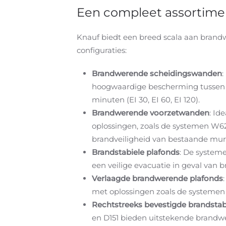
Een compleet assortimen
Knauf biedt een breed scala aan brandw
configuraties:
Brandwerende scheidingswanden
:
hoogwaardige bescherming tussen 
minuten (EI 30, EI 60, EI 120).
Brandwerende voorzetwanden
: Id
oplossingen, zoals de systemen W62
brandveiligheid van bestaande mur
Brandstabiele plafonds
: De systeme
een veilige evacuatie in geval van b
Verlaagde brandwerende plafonds
met oplossingen zoals de systemen D
Rechtstreeks bevestigde brandsta
en D151 bieden uitstekende brandwe