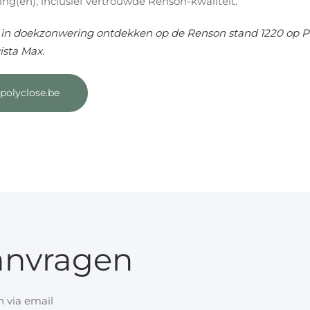
ing(en), inclusief vertrouwde Renson-kwaliteit.
nt in doekzonwering ontdekken op de Renson stand 1220 op P
ista Max.
polyclose.be
anvragen
 via email