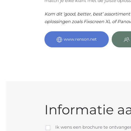
match je elke klant met de juiste oploss
Kom dit ‘good, better, best’ assortime
oplossingen zoals Fixscreen XL of Panov
www.renson.net
Informatie a
Ik wens een brochure te ontvangen