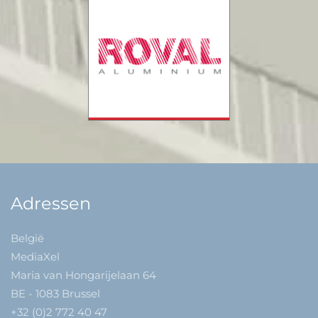
Adressen
België
MediaXel
Maria van Hongarijelaan 64
BE - 1083 Brussel
+32 (0)2 772 40 47