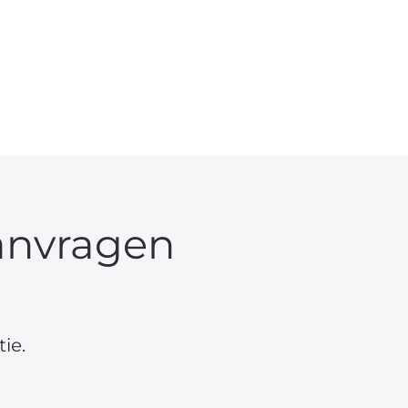
anvragen
ie.