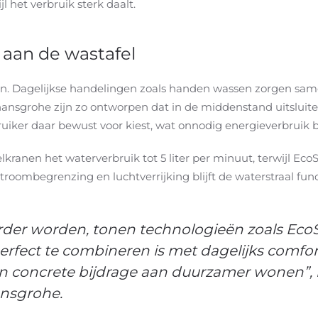
l het verbruik sterk daalt.
 aan de wastafel
en. Dagelijkse handelingen zoals handen wassen zorgen same
 hansgrohe zijn zo ontworpen dat in de middenstand uitslui
iker daar bewust voor kiest, wat onnodig energieverbruik b
anen het waterverbruik tot 5 liter per minuut, terwijl EcoS
roombegrenzing en luchtverrijking blijft de waterstraal f
rder worden, tonen technologieën zoals EcoS
fect te combineren is met dagelijks comfort.
n concrete bijdrage aan duurzamer wonen”, b
ansgrohe.