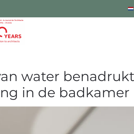
g van water benadruk
ing in de badkamer