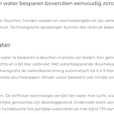
water besparen bovendien eenvoudig zonder
rol. Douchen, handen wassen en warmwatergebruik zijn same
bruik. Technologische oplossingen kunnen dat verbruik bepe
ter
ter te besparen is douchen in plaats van baden. Een gemid
echts 40 à 60 liter verbruikt. Met waterbesparende doucheko
ansgrohe de waterdoorstroming automatisch tot 6 à 9 liter
tionele douchekoppen. Minder water betekent ook minder e
t. De AirPower-technologie verrijkt het water met lucht, waa
onlijke gewoontes zijn doorslaggevend. Onderzoek toont aa
anddouche het jaarlijkse waterverbruik met bijna 73% kan 