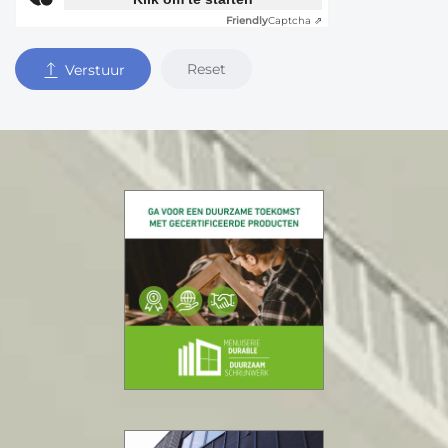
Friendly
Captcha ⇗
Reset
Verstuur