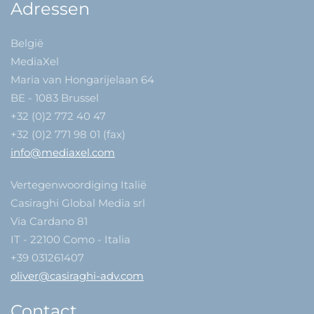
Adressen
België
MediaXel
Maria van Hongarijelaan 64
BE - 1083 Brussel
+32 (0)2 772 40 47
+32 (0)2 771 98 01 (fax)
info@mediaxel.com
Vertegenwoordiging Italië
Casiraghi Global Media srl
Via Cardano 81
IT - 22100 Como - Italia
+39 031261407
oliver@casiraghi-adv.com
Contact