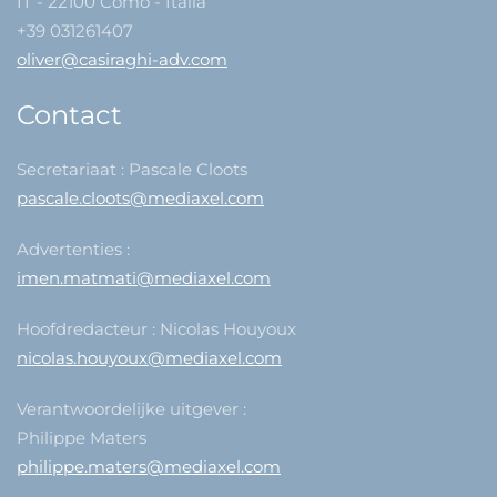
IT - 22100 Como - Italia
+39 031261407
oliver@casiraghi-adv.com
Contact
Secretariaat : Pascale Cloots
pascale.cloots@mediaxel.com
Advertenties :
imen.matmati@mediaxel.com
Hoofdredacteur : Nicolas Houyoux
nicolas.houyoux@mediaxel.com
Verantwoordelijke uitgever :
Philippe Maters
philippe.maters@mediaxel.com