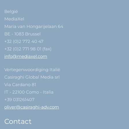
België
MediaXel
Maria van Hongarijelaan 64
BE - 1083 Brussel
+32 (0)2 772 40 47
+32 (0)2 771 98 01 (fax)
info@mediaxel.com
Vertegenwoordiging Italië
Casiraghi Global Media srl
Via Cardano 81
IT - 22100 Como - Italia
+39 031261407
oliver@casiraghi-adv.com
Contact