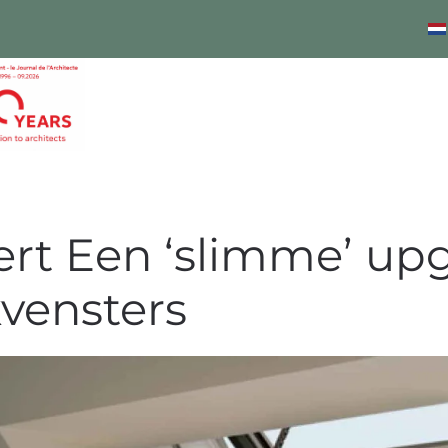
rt Een ‘slimme’ up
vensters