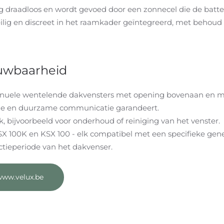
draadloos en wordt gevoed door een zonnecel die de batterij
lig en discreet in het raamkader geïntegreerd, met behoud
ouwbaarheid
anuele wentelende dakvensters met opening bovenaan en m
lige en duurzame communicatie garandeert.
k, bijvoorbeeld voor onderhoud of reiniging van het venster.
KSX 100K en KSX 100 - elk compatibel met een specifieke gen
ctieperiode van het dakvenser.
ww.velux.be