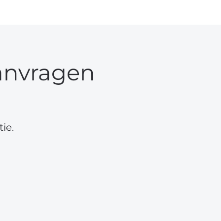
anvragen
ie.