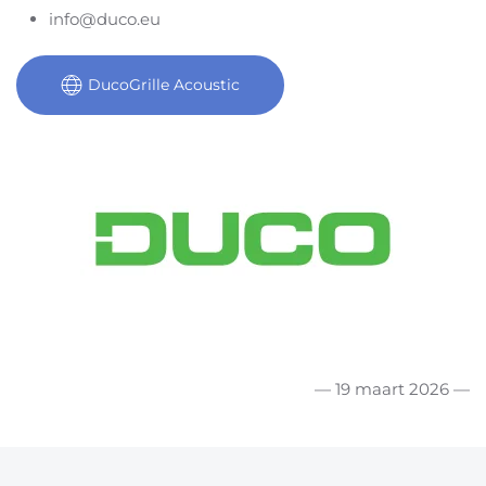
info@duco.eu
DucoGrille Acoustic
— 19 maart 2026 —