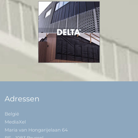
Adressen
België
MediaXel
Maria van Hongarijelaan 64
BE - 1083 Brussel