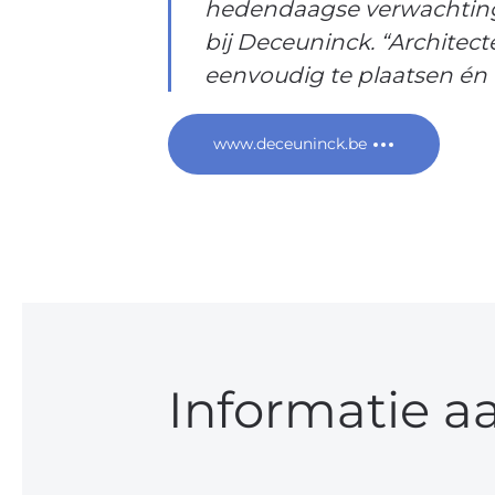
hedendaagse verwachtinge
bij Deceuninck. “Architec
eenvoudig te plaatsen én e
www.deceuninck.be
Informatie a