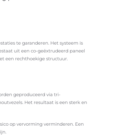
taties te garanderen. Het systeem is
bestaat uit een co-geëxtrudeerd paneel
t een rechthoekige structuur.
rden geproduceerd via tri-
utvezels. Het resultaat is een sterk en
isico op vervorming verminderen. Een
jn.