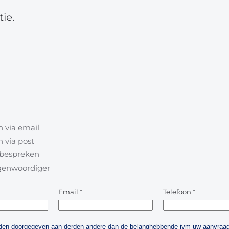
ie.
 via email
 via post
l bespreken
egenwoordiger
Email
*
Telefoon
*
orden doorgegeven aan derden andere dan de belanghebbende ivm uw aanvraag