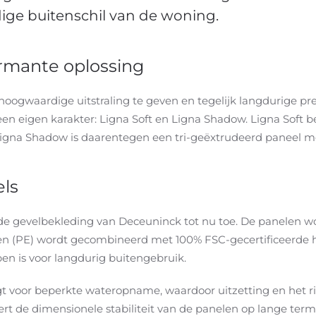
edige buitenschil van de woning.
rmante oplossing
ogwaardige uitstraling te geven en tegelijk langdurige pres
een eigen karakter: Ligna Soft en Ligna Shadow. Ligna Soft 
igna Shadow is daarentegen een tri-geëxtrudeerd paneel me
ls
de gevelbekleding van Deceuninck tot nu toe. De panelen wo
een (PE) wordt gecombineerd met 100% FSC-gecertificeerde ho
en is voor langdurig buitengebruik.
 voor beperkte wateropname, waardoor uitzetting en het r
t de dimensionele stabiliteit van de panelen op lange termi