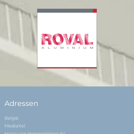
Adressen
België
MediaXel
Maria van Hongarijelaan 64