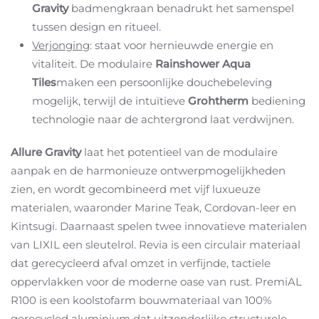
Gravity
badmengkraan benadrukt het samenspel
tussen design en ritueel.
Verjonging
: staat voor hernieuwde energie en
vitaliteit. De modulaire
Rainshower Aqua
Tiles
maken een persoonlijke douchebeleving
mogelijk, terwijl de intuïtieve
Grohtherm
bediening
technologie naar de achtergrond laat verdwijnen.
Allure Gravity
laat het potentieel van de modulaire
aanpak en de harmonieuze ontwerpmogelijkheden
zien, en wordt gecombineerd met vijf luxueuze
materialen, waaronder Marine Teak, Cordovan-leer en
Kintsugi. Daarnaast spelen twee innovatieve materialen
van LIXIL een sleutelrol. Revia is een circulair materiaal
dat gerecycleerd afval omzet in verfijnde, tactiele
oppervlakken voor de moderne oase van rust. PremiAL
R100 is een koolstofarm bouwmateriaal van 100%
gerecycled aluminium dat uitzonderlijke structurele