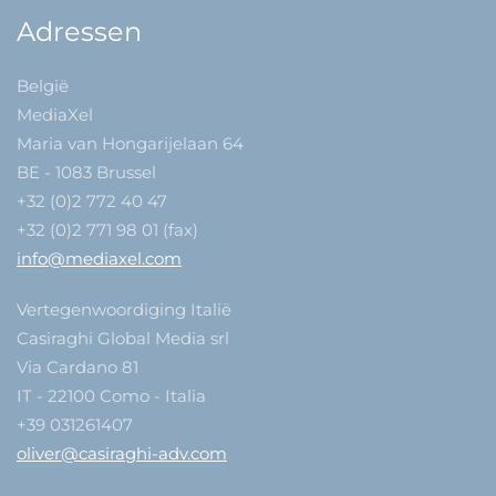
Adressen
België
MediaXel
Maria van Hongarijelaan 64
BE - 1083 Brussel
+32 (0)2 772 40 47
+32 (0)2 771 98 01 (fax)
info@mediaxel.com
Vertegenwoordiging Italië
Casiraghi Global Media srl
Via Cardano 81
IT - 22100 Como - Italia
+39 031261407
oliver@casiraghi-adv.com