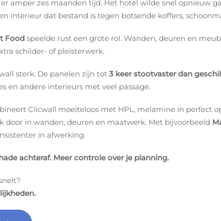
s er amper zes maanden tijd. Het hotel wilde snel opnieuw g
een interieur dat bestand is tegen botsende koffers, schoonm
et Food
speelde rust een grote rol. Wanden, deuren en meubi
tra schilder- of pleisterwerk.
wall sterk. De panelen zijn tot
3 keer stootvaster dan geschi
tes en andere interieurs met veel passage.
ombineert Clicwall moeiteloos met HPL, melamine in perfect 
look door in wanden, deuren en maatwerk. Met bijvoorbeeld
Ma
nsistenter in afwerking.
hade achteraf. Meer controle over je planning.
snelt?
lijkheden.