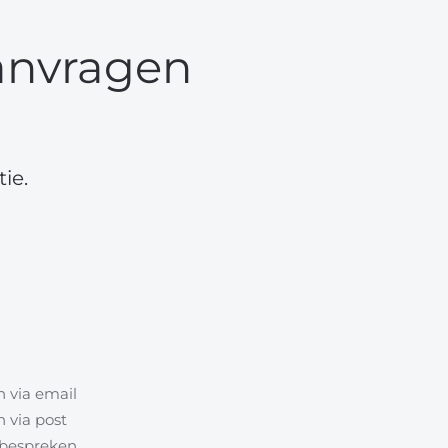
anvragen
ie.
 via email
 via post
l bespreken