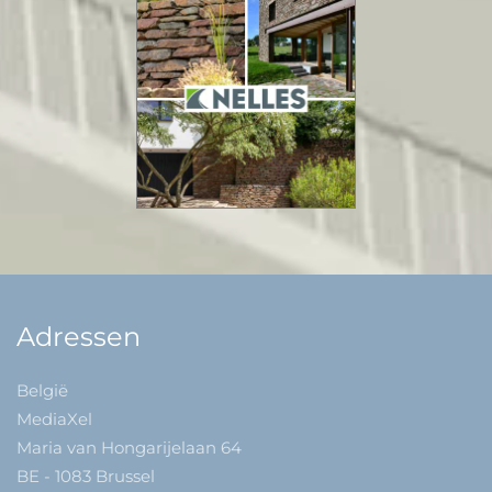
Adressen
België
MediaXel
Maria van Hongarijelaan 64
BE - 1083 Brussel