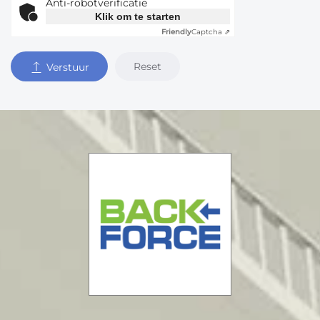
Anti-robotverificatie
Klik om te starten
Friendly
Captcha ⇗
Reset
Verstuur