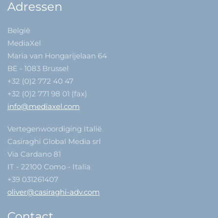
Adressen
België
MediaXel
Maria van Hongarijelaan 64
BE - 1083 Brussel
+32 (0)2 772 40 47
+32 (0)2 771 98 01 (fax)
info@mediaxel.com
Vertegenwoordiging Italië
Casiraghi Global Media srl
Via Cardano 81
IT - 22100 Como - Italia
+39 031261407
oliver@casiraghi-adv.com
Contact