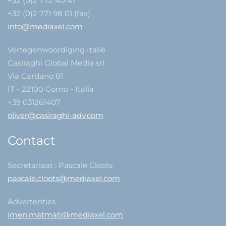
+32 (0)2 772 40 47
+32 (0)2 771 98 01 (fax)
info@mediaxel.com
Vertegenwoordiging Italië
Casiraghi Global Media srl
Via Cardano 81
IT - 22100 Como - Italia
+39 031261407
oliver@casiraghi-adv.com
Contact
Secretariaat : Pascale Cloots
pascale.cloots@mediaxel.com
Advertenties :
imen.matmati@mediaxel.com