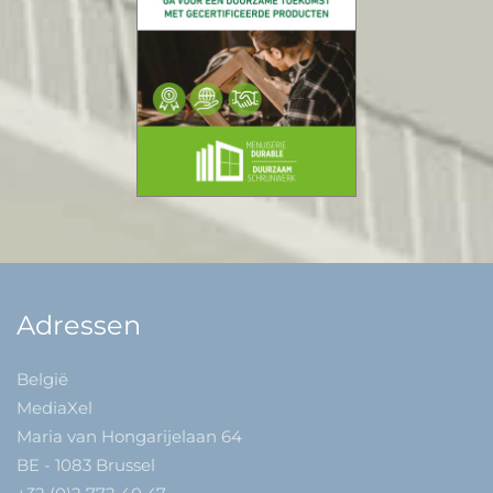
Adressen
België
MediaXel
Maria van Hongarijelaan 64
BE - 1083 Brussel