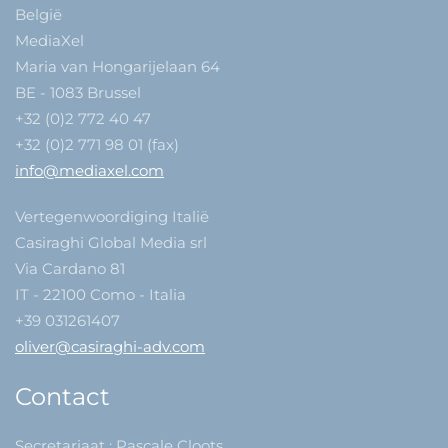
België
MediaXel
Maria van Hongarijelaan 64
BE - 1083 Brussel
+32 (0)2 772 40 47
+32 (0)2 771 98 01 (fax)
info@mediaxel.com
Vertegenwoordiging Italië
Casiraghi Global Media srl
Via Cardano 81
IT - 22100 Como - Italia
+39 031261407
oliver@casiraghi-adv.com
Contact
Secretariaat : Pascale Cloots