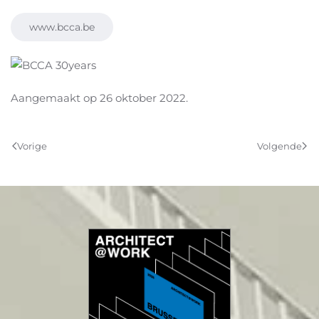
www.bcca.be
Aangemaakt op
26 oktober 2022
.
Vorige
Volgende