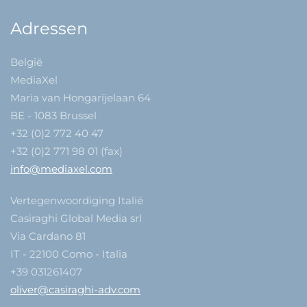
Adressen
België
MediaXel
Maria van Hongarijelaan 64
BE - 1083 Brussel
+32 (0)2 772 40 47
+32 (0)2 771 98 01 (fax)
info@mediaxel.com
Vertegenwoordiging Italië
Casiraghi Global Media srl
Via Cardano 81
IT - 22100 Como - Italia
+39 031261407
oliver@casiraghi-adv.com