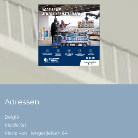
Adressen
België
MediaXel
Maria van Hongarijelaan 64