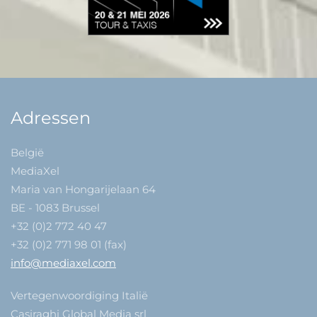
Adressen
België
MediaXel
Maria van Hongarijelaan 64
BE - 1083 Brussel
+32 (0)2 772 40 47
+32 (0)2 771 98 01 (fax)
info@mediaxel.com
Vertegenwoordiging Italië
Casiraghi Global Media srl