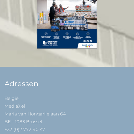
Adressen
België
MediaXel
Maria van Hongarijelaan 64
BE - 1083 Brussel
+32 (0)2 772 40 47