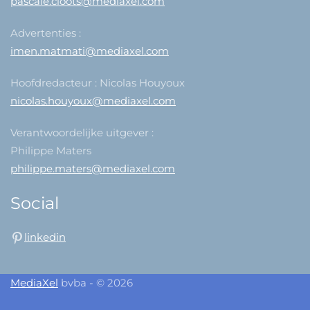
pascale.cloots@mediaxel.com
Advertenties :
imen.matmati@mediaxel.com
Hoofdredacteur : Nicolas Houyoux
nicolas.houyoux@mediaxel.com
Verantwoordelijke uitgever :
Philippe Maters
philippe.maters@mediaxel.com
Social
linkedin
MediaXel
bvba - © 2026