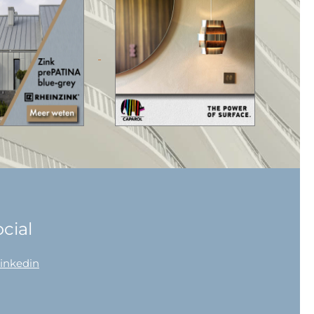
cial
linkedin