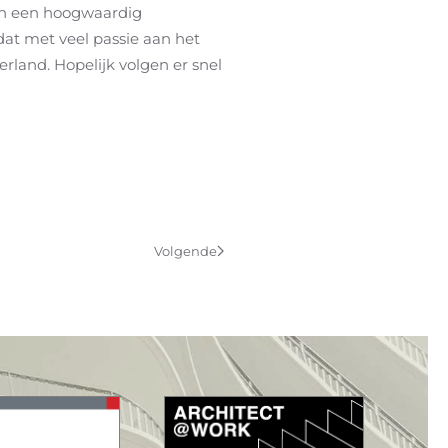
an een hoogwaardig
at met veel passie aan het
rland. Hopelijk volgen er snel
Volgende