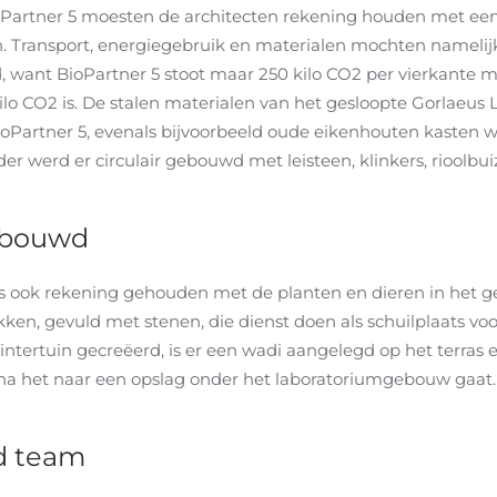
oPartner 5 moesten de architecten rekening houden met een
 Transport, energiegebruik en materialen mochten namelijk
, want BioPartner 5 stoot maar 250 kilo CO2 per vierkante met
o CO2 is. De stalen materialen van het gesloopte Gorlaeus L
oPartner 5, evenals bijvoorbeeld oude eikenhouten kasten w
er werd er circulair gebouwd met leisteen, klinkers, rioolbu
gebouwd
is ook rekening gehouden met de planten en dieren in het ge
ken, gevuld met stenen, die dienst doen als schuilplaats voor
ntertuin gecreëerd, is er een wadi aangelegd op het terras 
a het naar een opslag onder het laboratoriumgebouw gaat.
d team