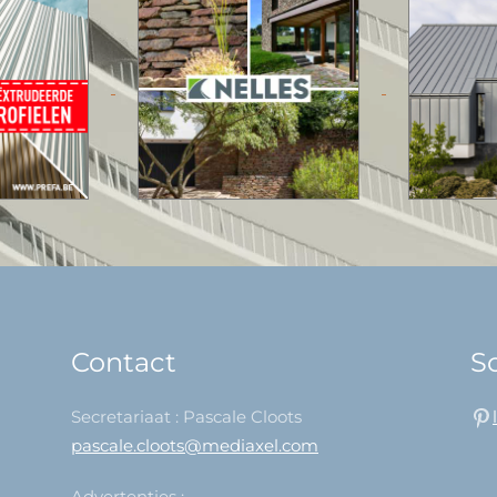
Contact
So
Secretariaat : Pascale Cloots
pascale.cloots@mediaxel.com
Advertenties :