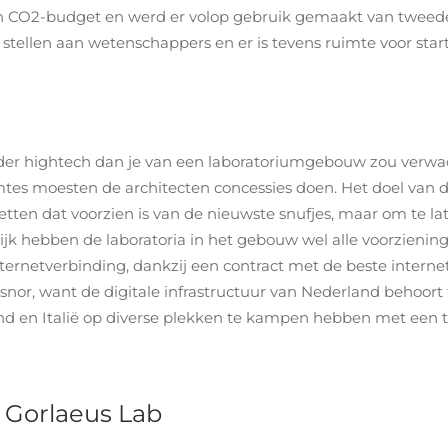
n CO2-budget en werd er volop gebruik gemaakt van tweede
 stellen aan wetenschappers en er is tevens ruimte voor star
nder hightech dan je van een laboratoriumgebouw zou verwa
mtes moesten de architecten concessies doen. Het doel van
tten dat voorzien is van de nieuwste snufjes, maar om te lat
k hebben de laboratoria in het gebouw wel alle voorzieninge
ernetverbinding, dankzij een contract met de beste internet
snor, want de digitale infrastructuur van Nederland behoort
land en Italië op diverse plekken te kampen hebben met een t
 Gorlaeus Lab