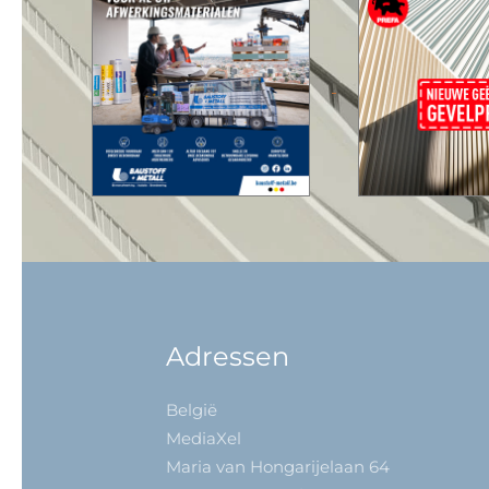
Adressen
België
MediaXel
Maria van Hongarijelaan 64