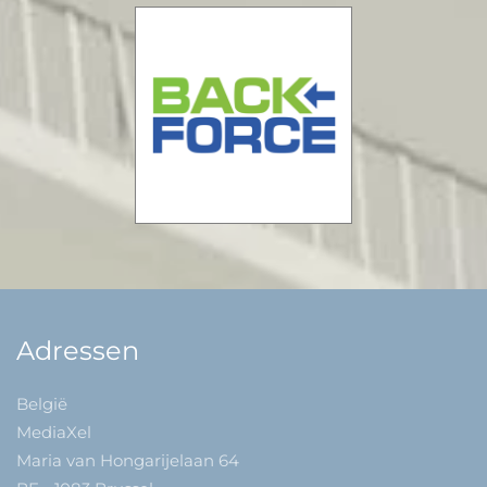
Adressen
België
MediaXel
Maria van Hongarijelaan 64