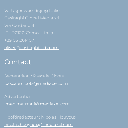
Vertegenwoordiging Italië
Casiraghi Global Media srl
Via Cardano 81
IT - 22100 Como - Italia
+39 031261407
oliver@casiraghi-adv.com
Contact
Secretariaat : Pascale Cloots
pascale.cloots@mediaxel.com
Advertenties :
imen.matmati@mediaxel.com
Hoofdredacteur : Nicolas Houyoux
nicolas.houyoux@mediaxel.com