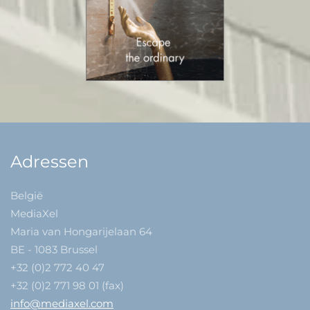
Adressen
België
MediaXel
Maria van Hongarijelaan 64
BE - 1083 Brussel
+32 (0)2 772 40 47
+32 (0)2 771 98 01 (fax)
info@mediaxel.com